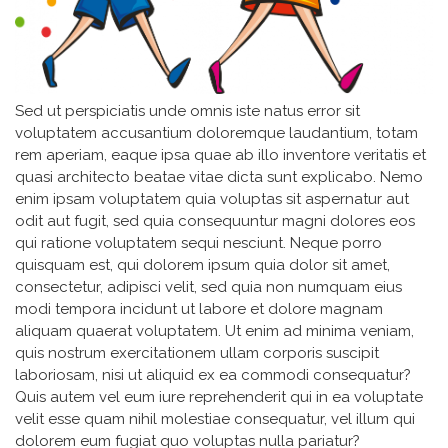
Sed ut perspiciatis unde omnis iste natus error sit
voluptatem accusantium doloremque laudantium, totam
rem aperiam, eaque ipsa quae ab illo inventore veritatis et
quasi architecto beatae vitae dicta sunt explicabo. Nemo
enim ipsam voluptatem quia voluptas sit aspernatur aut
odit aut fugit, sed quia consequuntur magni dolores eos
qui ratione voluptatem sequi nesciunt. Neque porro
quisquam est, qui dolorem ipsum quia dolor sit amet,
consectetur, adipisci velit, sed quia non numquam eius
modi tempora incidunt ut labore et dolore magnam
aliquam quaerat voluptatem. Ut enim ad minima veniam,
quis nostrum exercitationem ullam corporis suscipit
laboriosam, nisi ut aliquid ex ea commodi consequatur?
Quis autem vel eum iure reprehenderit qui in ea voluptate
velit esse quam nihil molestiae consequatur, vel illum qui
dolorem eum fugiat quo voluptas nulla pariatur?